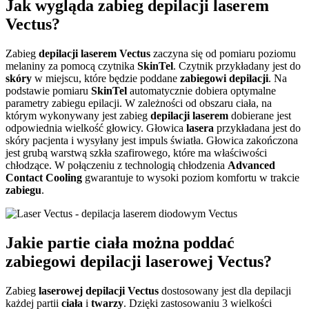
Jak wygląda zabieg depilacji laserem
Vectus?
Zabieg
depilacji
laserem
Vectus
zaczyna się od pomiaru poziomu
melaniny za pomocą czytnika
SkinTel
. Czytnik przykładany jest do
skóry
w miejscu, które będzie poddane
zabiegowi depilacji
. Na
podstawie pomiaru
SkinTel
automatycznie dobiera optymalne
parametry zabiegu epilacji. W zależności od obszaru ciała, na
którym wykonywany jest zabieg
depilacji laserem
dobierane jest
odpowiednia wielkość głowicy. Głowica
lasera
przykładana jest do
skóry pacjenta i wysyłany jest impuls światła. Głowica zakończona
jest grubą warstwą szkła szafirowego, które ma właściwości
chłodzące. W połączeniu z technologią chłodzenia
Advanced
Contact Cooling
gwarantuje to wysoki poziom komfortu w trakcie
zabiegu
.
Jakie partie ciała można poddać
zabiegowi depilacji laserowej Vectus?
Zabieg
laserowej depilacji Vectus
dostosowany jest dla depilacji
każdej partii
ciała
i
twarzy
. Dzięki zastosowaniu 3 wielkości