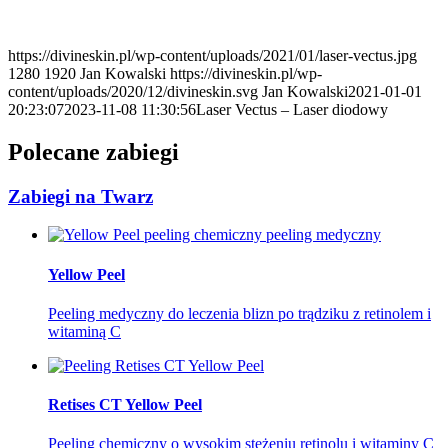
https://divineskin.pl/wp-content/uploads/2021/01/laser-vectus.jpg
1280
1920
Jan Kowalski
https://divineskin.pl/wp-
content/uploads/2020/12/divineskin.svg
Jan Kowalski
2021-01-01
20:23:07
2023-11-08 11:30:56
Laser Vectus – Laser diodowy
Polecane zabiegi
Zabiegi na Twarz
Yellow Peel
Peeling medyczny do leczenia blizn po trądziku z retinolem i
witaminą C
Retises CT Yellow Peel
Peeling chemiczny o wysokim stężeniu retinolu i witaminy C