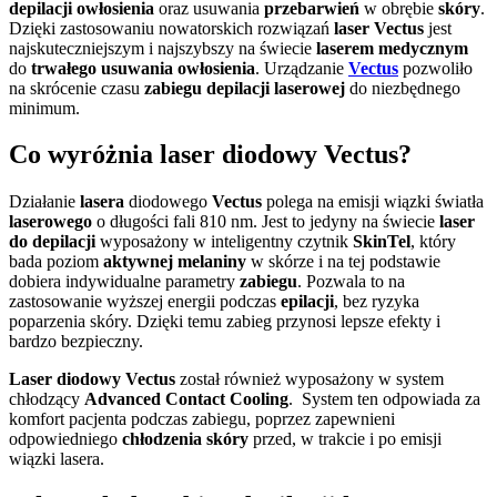
depilacji owłosienia
oraz usuwania
przebarwień
w obrębie
skóry
.
Dzięki zastosowaniu nowatorskich rozwiązań
laser Vectus
jest
najskuteczniejszym i najszybszy na świecie
laserem medycznym
do
trwałego usuwania owłosienia
. Urządzanie
Vectus
pozwoliło
na skrócenie czasu
zabiegu depilacji laserowej
do niezbędnego
minimum.
Co wyróżnia laser diodowy Vectus?
Działanie
lasera
diodowego
Vectus
polega na emisji wiązki światła
laserowego
o długości fali 810 nm. Jest to jedyny na świecie
laser
do depilacji
wyposażony w inteligentny czytnik
SkinTel
, który
bada poziom
aktywnej melaniny
w skórze i na tej podstawie
dobiera indywidualne parametry
zabiegu
. Pozwala to na
zastosowanie wyższej energii podczas
epilacji
, bez ryzyka
poparzenia skóry. Dzięki temu zabieg przynosi lepsze efekty i
bardzo bezpieczny.
Laser diodowy Vectus
został również wyposażony w system
chłodzący
Advanced Contact Cooling
. System ten odpowiada za
komfort pacjenta podczas zabiegu, poprzez zapewnieni
odpowiedniego
chłodzenia skóry
przed, w trakcie i po emisji
wiązki lasera.