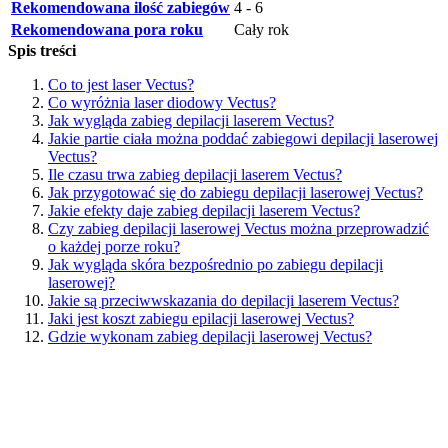
Rekomendowana ilość zabiegów
4 - 6
Rekomendowana pora roku
Cały rok
Spis treści
Co to jest laser Vectus?
Co wyróżnia laser diodowy Vectus?
Jak wygląda zabieg depilacji laserem Vectus?
Jakie partie ciała można poddać zabiegowi depilacji laserowej
Vectus?
Ile czasu trwa zabieg depilacji laserem Vectus?
Jak przygotować się do zabiegu depilacji laserowej Vectus?
Jakie efekty daje zabieg depilacji laserem Vectus?
Czy zabieg depilacji laserowej Vectus można przeprowadzić
o każdej porze roku?
Jak wygląda skóra bezpośrednio po zabiegu depilacji
laserowej?
Jakie są przeciwwskazania do depilacji laserem Vectus?
Jaki jest koszt zabiegu epilacji laserowej Vectus?
Gdzie wykonam zabieg depilacji laserowej Vectus?