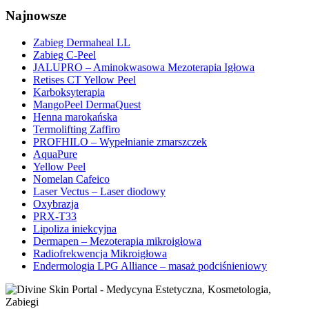
Najnowsze
Zabieg Dermaheal LL
Zabieg C-Peel
JALUPRO – Aminokwasowa Mezoterapia Igłowa
Retises CT Yellow Peel
Karboksyterapia
MangoPeel DermaQuest
Henna marokańska
Termolifting Zaffiro
PROFHILO – Wypełnianie zmarszczek
AquaPure
Yellow Peel
Nomelan Cafeico
Laser Vectus – Laser diodowy
Oxybrazja
PRX-T33
Lipoliza iniekcyjna
Dermapen – Mezoterapia mikroigłowa
Radiofrekwencja Mikroigłowa
Endermologia LPG Alliance – masaż podciśnieniowy