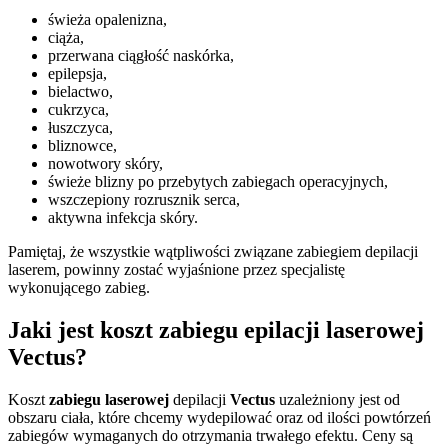
świeża opalenizna,
ciąża,
przerwana ciągłość naskórka,
epilepsja,
bielactwo,
cukrzyca,
łuszczyca,
bliznowce,
nowotwory skóry,
świeże blizny po przebytych zabiegach operacyjnych,
wszczepiony rozrusznik serca,
aktywna infekcja skóry.
Pamiętaj, że wszystkie wątpliwości związane zabiegiem depilacji
laserem, powinny zostać wyjaśnione przez specjalistę
wykonującego zabieg.
Jaki jest koszt zabiegu epilacji laserowej
Vectus?
Koszt
zabiegu laserowej
depilacji
Vectus
uzależniony jest od
obszaru ciała, które chcemy wydepilować oraz od ilości powtórzeń
zabiegów wymaganych do otrzymania trwałego efektu. Ceny są