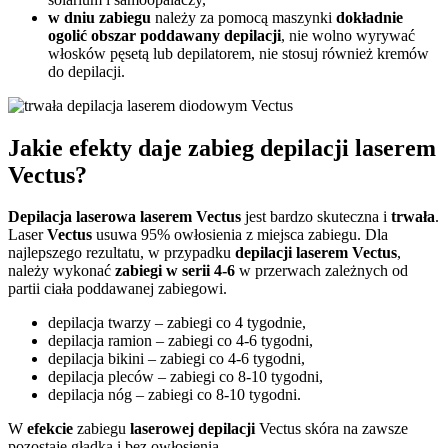
w dniu zabiegu
należy za pomocą maszynki
dokładnie
ogolić obszar poddawany depilacji
, nie wolno wyrywać
włosków pęsetą lub depilatorem, nie stosuj również kremów
do depilacji.
Jakie efekty daje zabieg depilacji laserem
Vectus?
Depilacja laserowa
laserem Vectus
jest bardzo skuteczna i
trwała
.
Laser
Vectus
usuwa 95% owłosienia z miejsca zabiegu. Dla
najlepszego rezultatu, w przypadku
depilacji laserem Vectus
,
należy wykonać
zabiegi w serii 4-6
w przerwach zależnych od
partii ciała poddawanej zabiegowi.
depilacja twarzy – zabiegi co 4 tygodnie,
depilacja ramion – zabiegi co 4-6 tygodni,
depilacja bikini – zabiegi co 4-6 tygodni,
depilacja pleców – zabiegi co 8-10 tygodni,
depilacja nóg – zabiegi co 8-10 tygodni.
W
efekcie
zabiegu
laserowej
depilacji
Vectus skóra na zawsze
pozostaje gładka i bez owłosienia.