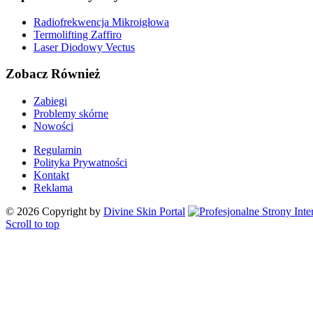
Radiofrekwencja Mikroigłowa
Termolifting Zaffiro
Laser Diodowy Vectus
Zobacz Również
Zabiegi
Problemy skórne
Nowości
Regulamin
Polityka Prywatności
Kontakt
Reklama
©
2026
Copyright by
Divine Skin Portal
Scroll to top