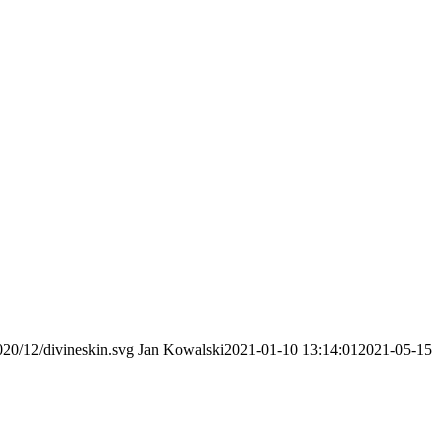
020/12/divineskin.svg
Jan Kowalski
2021-01-10 13:14:01
2021-05-15